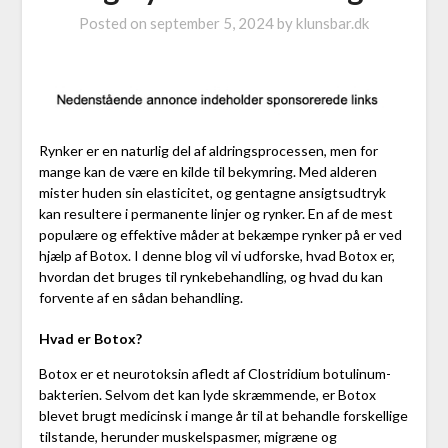
Posted on
september 5, 2024
by
klunsbar.dk
Rynker er en naturlig del af aldringsprocessen, men for
mange kan de være en kilde til bekymring. Med alderen
mister huden sin elasticitet, og gentagne ansigtsudtryk
kan resultere i permanente linjer og rynker. En af de mest
populære og effektive måder at bekæmpe rynker på er ved
hjælp af Botox. I denne blog vil vi udforske, hvad Botox er,
hvordan det bruges til rynkebehandling, og hvad du kan
forvente af en sådan behandling.
Hvad er Botox?
Botox er et neurotoksin afledt af Clostridium botulinum-
bakterien. Selvom det kan lyde skræmmende, er Botox
blevet brugt medicinsk i mange år til at behandle forskellige
tilstande, herunder muskelspasmer, migræne og