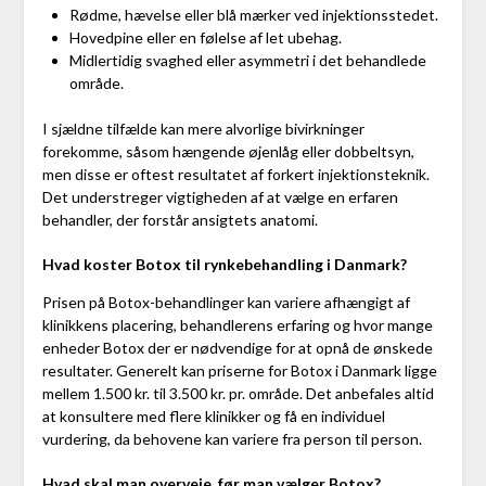
Rødme, hævelse eller blå mærker ved injektionsstedet.
Hovedpine eller en følelse af let ubehag.
Midlertidig svaghed eller asymmetri i det behandlede
område.
I sjældne tilfælde kan mere alvorlige bivirkninger
forekomme, såsom hængende øjenlåg eller dobbeltsyn,
men disse er oftest resultatet af forkert injektionsteknik.
Det understreger vigtigheden af at vælge en erfaren
behandler, der forstår ansigtets anatomi.
Hvad koster Botox til rynkebehandling i Danmark?
Prisen på Botox-behandlinger kan variere afhængigt af
klinikkens placering, behandlerens erfaring og hvor mange
enheder Botox der er nødvendige for at opnå de ønskede
resultater. Generelt kan priserne for Botox i Danmark ligge
mellem 1.500 kr. til 3.500 kr. pr. område. Det anbefales altid
at konsultere med flere klinikker og få en individuel
vurdering, da behovene kan variere fra person til person.
Hvad skal man overveje, før man vælger Botox?