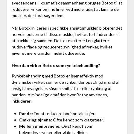
svedtendens. I kosmetisk sammenhæng bruges
Botox
til at
reducere rynker og fine linjer ved midlertidigt at lamme de
muskler, der forårsager dem.
Når Botox injiceres i specifikke ansigtsmuskler, blokerer det
nerveimpulserne til disse muskler, hvilket forhindrer dem i
at trække sig sammen. Dette resulterer i en glattere
hudoverflade og reduceret synlighed af rynker, hvilket
giver et mere ungdommeligt udseende.
Hvordan virker Botox som rynkebehandling?
Rynkebehandling
med Botox er især effektiv mod
dynamiske rynker, som er de rynker, der opstår på grund af
ansigtsbevægelser, såsom smil, latter eller rynkning af
panden. Almindelige områder, hvor Botox anvendes,
inkluderer:
Pande:
For at reducere horisontale linjer.
Omkring øjnene:
Ofte kendt som kragetæer.
Mellem øjenbrynene:
Også kendt som
bekymringsrynker eller glabella-linjer.